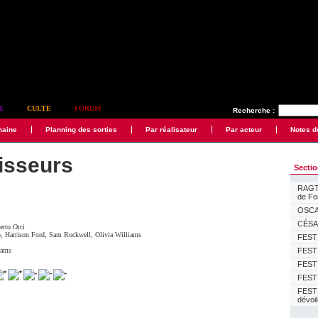
E
CULTE
FORUM
Recherche :
maine
Planning des sorties
Par réalisateur
Par acteur
Notes d
isseurs
Secti
RAGTI
de F
OSCAR
CÉSAR
erto Orci
o
,
Harrison Ford
,
Sam Rockwell
,
Olivia Williams
FESTI
iams
FESTI
FESTI
FESTI
FEST
dévoi