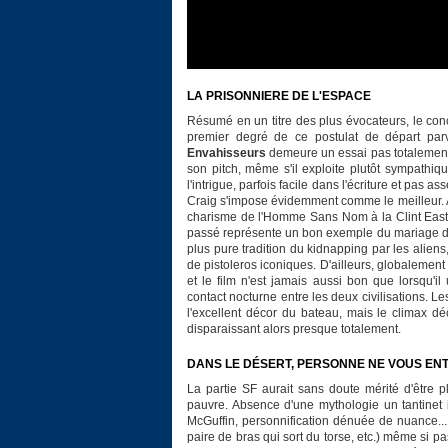
LA PRISONNIERE DE L'ESPACE
Résumé en un titre des plus évocateurs, le conce
premier degré de ce postulat de départ par
Envahisseurs
demeure un essai pas totalement 
son pitch, même s'il exploite plutôt sympathi
l'intrigue, parfois facile dans l'écriture et pas 
Craig s'impose évidemment comme le meilleur. A
charisme de l'Homme Sans Nom à la Clint East
passé représente un bon exemple du mariage du we
plus pure tradition du kidnapping par les alie
de pistoleros iconiques. D'ailleurs, globalement 
et le film n'est jamais aussi bon que lorsqu'i
contact nocturne entre les deux civilisations.
l'excellent décor du bateau, mais le climax dé
disparaissant alors presque totalement.
DANS LE DÉSERT, PERSONNE NE VOUS EN
La partie SF aurait sans doute mérité d'être p
pauvre. Absence d'une mythologie un tantinet i
McGuffin, personnification dénuée de nuance...
paire de bras qui sort du torse, etc.) même si p