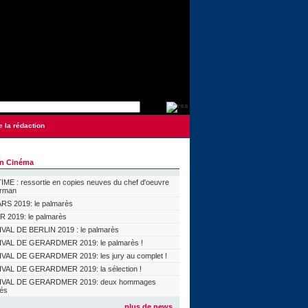
e la rédaction
on Cinéma
ME : ressortie en copies neuves du chef d'oeuvre
orman
S 2019: le palmarès
 2019: le palmarès
VAL DE BERLIN 2019 : le palmarès
VAL DE GERARDMER 2019: le palmarès !
VAL DE GERARDMER 2019: les jury au complet !
VAL DE GERARDMER 2019: la sélection !
IVAL DE GERARDMER 2019: deux hommages
lés
plus de news