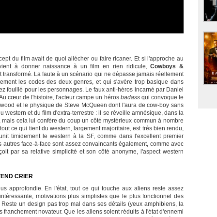
pt du film avait de quoi allécher ou faire ricaner. Et si l'approche au
vient à donner naissance à un film en rien ridicule,
Cowboys &
transformé. La faute à un scénario qui ne dépasse jamais réellement
quement les codes des deux genres, et qui s'avère trop basique dans
assez fouillé pour les personnages. Le faux anti-héros incarné par Daniel
u cœur de l'histoire, l'acteur campe un héros
badass
qui convoque le
wood et le physique de Steve McQueen dont l'aura de cow-boy sans
stern et du film d'extra-terrestre : il se réveille amnésique, dans la
ns, mais cela lui confère du coup un côté mystérieux commun à nombre
tout ce qui tient du western, largement majoritaire, est très bien rendu,
l unit timidement le western à la SF, comme dans l'excellent premier
 Les autres face-à-face sont assez convaincants également, comme avec
çoit par sa relative simplicité et son côté anonyme, l'aspect western
TEND CRIER
lus approfondie. En l'état, tout ce qui touche aux aliens reste assez
ntéressante, motivations plus simplistes que le plus fonctionnel des
 Reste un design pas trop mal dans ses détails (yeux amphibiens, la
as franchement novateur. Que les aliens soient réduits à l'état d'ennemi