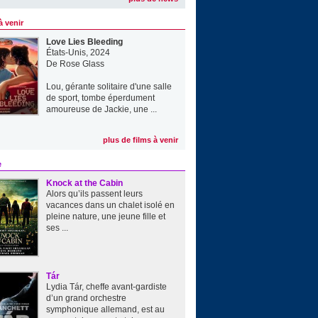
à venir
Love Lies Bleeding
États-Unis, 2024
De
Rose Glass
Lou, gérante solitaire d'une salle
de sport, tombe éperdument
amoureuse de Jackie, une ...
plus de films à venir
e
Knock at the Cabin
Alors qu’ils passent leurs
vacances dans un chalet isolé en
pleine nature, une jeune fille et
ses ...
Tár
Lydia Tár, cheffe avant-gardiste
d’un grand orchestre
symphonique allemand, est au