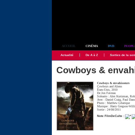
Simplement culte
ACCUEIL
CINÉMA
DVD
PEOPL
Actualité
De A à Z
Sorties de la se
Cowboys & envah
Cowboys & envahisseurs
Cowboys and Aliens
États-Unis, 2010
De
Jon Favreau
Scénario :
Alex Kurtzman
,
Rob
Avec :
Daniel Craig
,
Paul Dan
Photo :
Matthew Libatique
Musique :
Harry Gregson-Will
Sortie : 24/08/2011
Note FilmDeCulte :