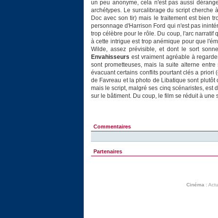
un peu anonyme, cela n'est pas aussi dérange
archétypes. Le surcalibrage du script cherche 
Doc avec son tir) mais le traitement est bien t
personnage d'Harrison Ford qui n'est pas inintér
trop célèbre pour le rôle. Du coup, l'arc narratif
à cette intrigue est trop anémique pour que l'ém
Wilde, assez prévisible, et dont le sort so
Envahisseurs
est vraiment agréable à regarde
sont prometteuses, mais la suite alterne entre
évacuant certains conflits pourtant clés a priori 
de Favreau et la photo de Libatique sont plutô
mais le script, malgré ses cinq scénaristes, est
sur le bâtiment. Du coup, le film se réduit à une
Commentaires
Partenaires
Cinéma
:
Actu