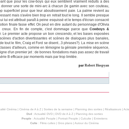
ant que pour les cow-boys qui eux semblent vraiment réduits à des
à donner une sorte de mini-arc à chacun (le gamin avec son couteau,
rop superficiel pour que leur aboutissement paie. La palme revient au
essant mais s'avère bien trop en retrait tout le long. Il semble presque
 qui lui est attribué paraît à peine esquissé et le temps d'écran consacré
otion finale fasse effet. On peut en dire autant du personnage d'Olivia
nne creux. En fin de compte, c'est dommage parce que
Cowboys &
r. Le premier acte propose un bon crescendo, et les bases exposées
 scènes d'action divertissantes et scènes de dialogues plus banales,
(de tout le film, Craig et Ford se disent...3 phrases?). La mise en scène
t classes d'ailleurs, comme en témoigne la géniale première séquence,
 digne d'un premier jet : de bonnes fondations mais pas assez de travail
 série B efficace par moments mais par trop limitée.
par
Robert Hospyan
alité Cinéma
|
Cinéma de A à Z
|
Sorties de la semaine
|
Planning des sorties
|
Réalisateurs
|
Acte
Dvd
:
Actualité DVD
|
DVD de A à Z
|
Planning des sorties
People
:
Actualité People
|
Portrait People
|
Culculte
|
Entretiens
Culte
:
Films cultes
|
Gros plans
|
Autour du Cinéma