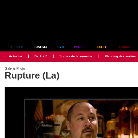
Simplement culte
ACCUEIL
CINÉMA
DVD
PEOPLE
CULTE
FORUM
Actualité
De A à Z
Sorties de la semaine
Planning des sorties
Galerie Photo
Rupture (La)