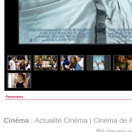
Partenaires
Cinéma
:
Actualité Cinéma
|
Cinéma de A
Réalisateur