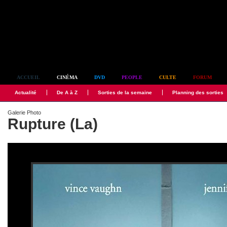
Simplement culte
ACCUEIL
CINÉMA
DVD
PEOPLE
CULTE
FORUM
Actualité
De A à Z
Sorties de la semaine
Planning des sorties
Galerie Photo
Rupture (La)