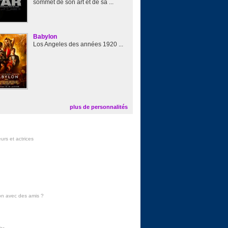
sommet de son art et de sa ...
Babylon
Los Angeles des années 1920 ...
plus de personnalités
urs et actrices
on avec des amis
?