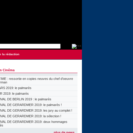
e la rédaction
on Cinéma
ME : ressortie en copies neuves du chef d'oeuvre
orman
S 2019: le palmarès
 2019: le palmarès
VAL DE BERLIN 2019 : le palmarès
VAL DE GERARDMER 2019: le palmarès !
VAL DE GERARDMER 2019: les jury au complet !
VAL DE GERARDMER 2019: la sélection !
IVAL DE GERARDMER 2019: deux hommages
lés
plus de news