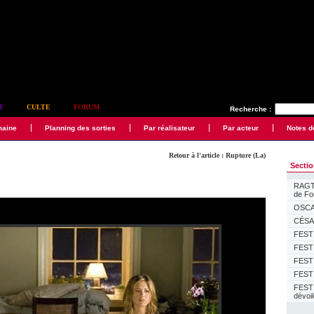
E
CULTE
FORUM
Recherche :
maine
Planning des sorties
Par réalisateur
Par acteur
Notes d
Retour à l'article : Rupture (La)
Secti
RAGTI
de F
OSCAR
CÉSAR
FESTI
FESTI
FESTI
FESTI
FEST
dévoi