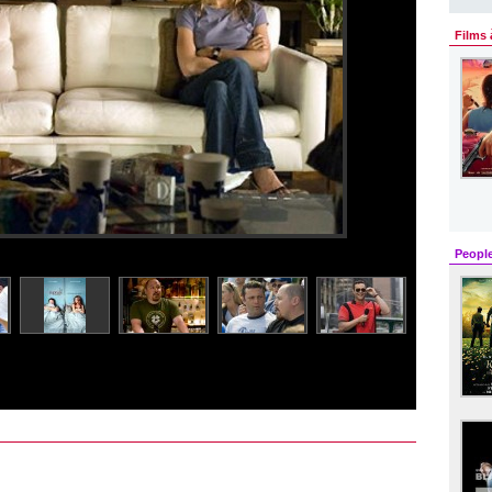
Films 
Peopl