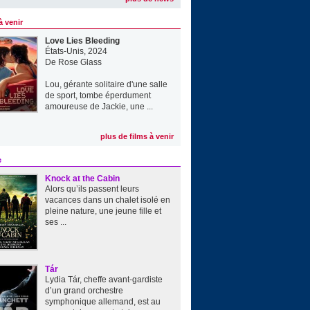
à venir
Love Lies Bleeding
États-Unis, 2024
De
Rose Glass
Lou, gérante solitaire d'une salle
de sport, tombe éperdument
amoureuse de Jackie, une ...
plus de films à venir
e
Knock at the Cabin
Alors qu’ils passent leurs
vacances dans un chalet isolé en
pleine nature, une jeune fille et
ses ...
Tár
Lydia Tár, cheffe avant-gardiste
d’un grand orchestre
symphonique allemand, est au