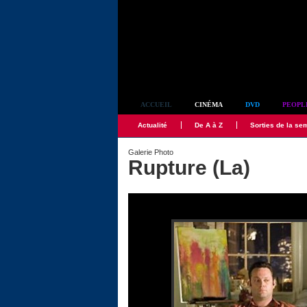
Simplement culte
ACCUEIL
CINÉMA
DVD
PEOPL
Actualité
De A à Z
Sorties de la se
Galerie Photo
Rupture (La)