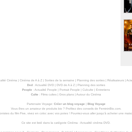
alité Cinéma
|
Cinéma de A à Z
|
Sorties de la semaine
|
Planning des sorties
|
Réalisateurs
|
Acte
Dvd
:
Actualité DVD
|
DVD de A à Z
|
Planning des sorties
People
:
Actualité People
|
Portrait People
|
Culculte
|
Entretiens
Culte
:
Films cultes
|
Gros plans
|
Autour du Cinéma
Partenaire Voyage:
Créer un blog voyage
|
Blog Voyage
Vous êtes un amateur de produits
bio
? Profitez des conseils de FemininBio.com.
istes du film Five, vivez en coloc avec vos potes ! Pourriez-vous aller jusqu'à
acheter une mais
Ce site est listé dans la catégorie
Cinéma
:
Actualité cinéma DVD
.