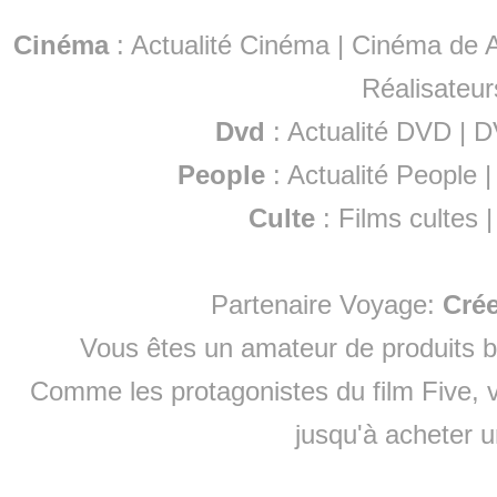
Cinéma
:
Actualité Cinéma
|
Cinéma de A
Réalisateur
Dvd
:
Actualité DVD
|
D
People
:
Actualité People
Culte
:
Films cultes
Partenaire Voyage:
Cré
Vous êtes un amateur de produits
b
Comme les protagonistes du film Five, v
jusqu'à
acheter 