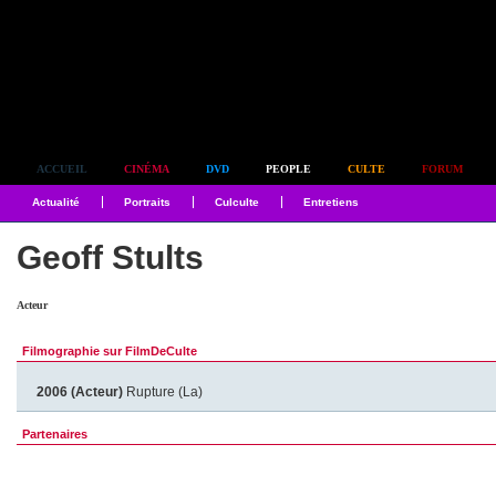
Simplement culte
ACCUEIL
CINÉMA
DVD
PEOPLE
CULTE
FORUM
Actualité
Portraits
Culculte
Entretiens
Geoff Stults
Acteur
Filmographie sur FilmDeCulte
2006 (Acteur)
Rupture (La)
Partenaires