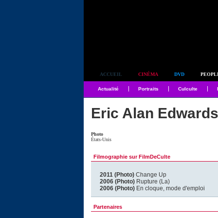
Simplement culte
ACCUEIL
CINÉMA
DVD
PEOPL
Actualité
Portraits
Culculte
Eric Alan Edward
Photo
États-Unis
Filmographie sur FilmDeCulte
2011 (Photo)
Change Up
2006 (Photo)
Rupture (La)
2006 (Photo)
En cloque, mode d'emploi
Partenaires