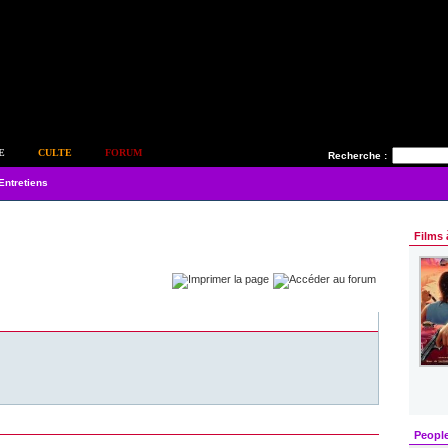
E
CULTE
FORUM
Recherche :
Entretiens
s
Films 
Peopl