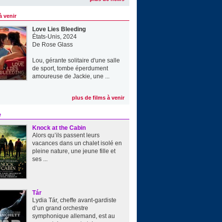
à venir
Love Lies Bleeding
États-Unis, 2024
De
Rose Glass
Lou, gérante solitaire d'une salle
de sport, tombe éperdument
amoureuse de Jackie, une ...
plus de films à venir
e
Knock at the Cabin
Alors qu’ils passent leurs
vacances dans un chalet isolé en
pleine nature, une jeune fille et
ses ...
Tár
Lydia Tár, cheffe avant-gardiste
d’un grand orchestre
symphonique allemand, est au