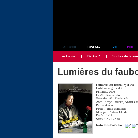
Simplement culte
ACCUEIL
CINÉMA
DVD
PEOPL
Actualité
De A à Z
Sorties de la se
Lumières du faubo
Lumières du faubourg (Les)
Laitakaupungin valot
Finlande, 2006
De
Aki Kaurismaki
Scénario :
Aki Kaurismaki
Avec :
Sergei Doudko
,
Andrei Ge
Pozdniakovas
Photo :
Timo Salminen
Musique :
Antero Jakoila
Durée : 1h18
Sortie : 25/10/2006
Note FilmDeCulte :