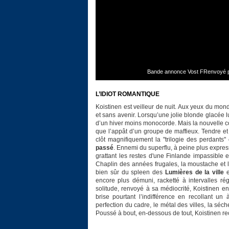
Bande annonce Vost FRenvoyé pa
L’IDIOT ROMANTIQUE
Koistinen est veilleur de nuit. Aux yeux du mon
et sans avenir. Lorsqu’une jolie blonde glacée l
d’un hiver moins monocorde. Mais la nouvelle co
que l’appât d’un groupe de maffieux. Tendre et
clôt magnifiquement la "trilogie des perdan
passé
. Ennemi du superflu, à peine plus express
grattant les restes d'une Finlande impassible 
Chaplin des années frugales, la moustache et 
bien sûr du spleen des
Lumières de la ville
e
encore plus démuni, racketté à intervalles rég
solitude, renvoyé à sa médiocrité, Koistinen 
brise pourtant l’indifférence en recollant un
perfection du cadre, le métal des villes, la séc
Poussé à bout, en-dessous de tout, Koistinen r