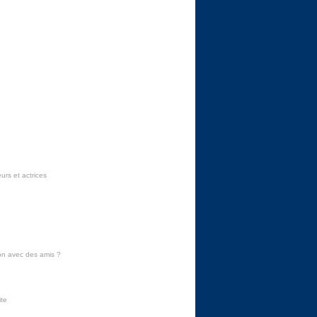
urs et actrices
on avec des amis
?
ite