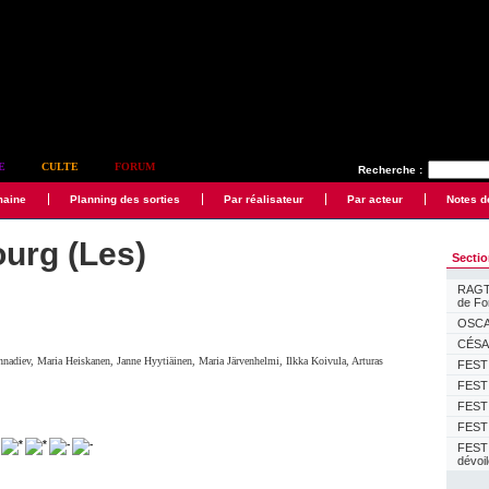
E
CULTE
FORUM
Recherche :
maine
Planning des sorties
Par réalisateur
Par acteur
Notes d
urg (Les)
Secti
RAGTI
de F
OSCAR
CÉSAR
nnadiev
,
Maria Heiskanen
,
Janne Hyytiäinen
,
Maria Järvenhelmi
,
Ilkka Koivula
,
Arturas
FESTI
FESTI
FESTI
FESTI
FEST
dévoi