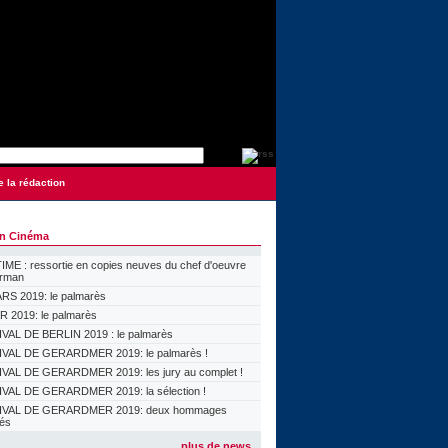
e la rédaction
on Cinéma
ME : ressortie en copies neuves du chef d'oeuvre
orman
S 2019: le palmarès
 2019: le palmarès
VAL DE BERLIN 2019 : le palmarès
VAL DE GERARDMER 2019: le palmarès !
VAL DE GERARDMER 2019: les jury au complet !
VAL DE GERARDMER 2019: la sélection !
IVAL DE GERARDMER 2019: deux hommages
lés
plus de news