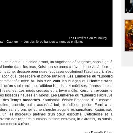
Les Lumières du faubourg -
r _Caprice_. - Les dernières bandes annonces en ligne.
de, ce n’est qu’un chien errant, un vagabond désargenté, sans dignité
ui tombe dans les bras, Koistinen se prend à rêver d’une vie à deux et
mpagne, dressée pour nuire (et passer docilement l'aspirateur), n’est
 laconique, désespéré et pince-sans-rire,
Les Lumières du faubourg
ts" commencée avec
Au loin s’en vont les nuages
et
L’Homme sans
if qu'un saule arctique, l'affûteur Kaurismäki mûrit ses dépressions en
et résignée. Les joues creuses et la lèvre molle, Koistinen évoque le
les fossettes rieuses en moins.
Les Lumières du faubourg
s'abreuve
t des
Temps modernes
. Kaurismäki éclaire l'impasse d'un associal
uliers, licencié, battu, accusé à tort, expédié en prison. Ferré à sa
endure sans broncher et ne cherche aucune échappatoire. Kaurismaki
 à un les morceaux piétinés d’un cœur essoufflé. L'étroitesse et la
heresse des rapports humains laissent entrevoir, in extremis, un sursis.
ecommence à rêver.
par
Danielle Chou