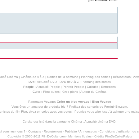
alité Cinéma
|
Cinéma de A à Z
|
Sorties de la semaine
|
Planning des sorties
|
Réalisateurs
|
Acte
Dvd
:
Actualité DVD
|
DVD de A à Z
|
Planning des sorties
People
:
Actualité People
|
Portrait People
|
Culculte
|
Entretiens
Culte
:
Films cultes
|
Gros plans
|
Autour du Cinéma
Partenaire Voyage:
Créer un blog voyage
|
Blog Voyage
Vous êtes un amateur de produits
bio
? Profitez des conseils de FemininBio.com.
istes du film Five, vivez en coloc avec vos potes ! Pourriez-vous aller jusqu'à
acheter une mais
Ce site est listé dans la catégorie
Cinéma
:
Actualité cinéma DVD
.
ui sommes-nous ?
-
Contacts
-
Recrutement
-
Publicité / Annonceurs
-
Conditions d'utilisation du s
Copyright © 2000-2011 FilmDeCulte.com -
Mentions lŕgales
- Crédits FilmDeCulte/
Palpix