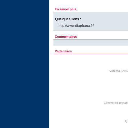
En savoir plus
Quelques liens :
http://www.diaphana.fr/
Commentaires
Partenaires
Cinéma
:
Actu
Comme les protagon
Q