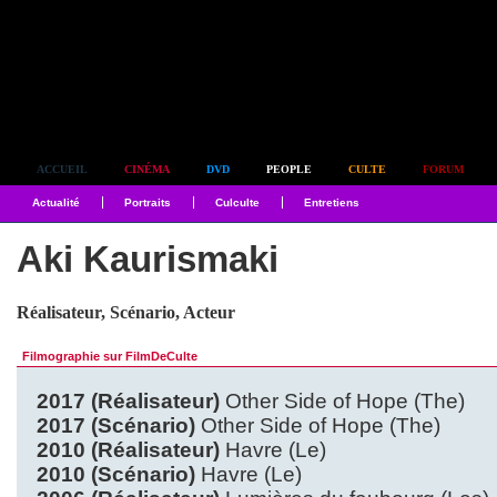
Simplement culte
ACCUEIL
CINÉMA
DVD
PEOPLE
CULTE
FORUM
Actualité
Portraits
Culculte
Entretiens
Aki Kaurismaki
Réalisateur, Scénario, Acteur
Filmographie sur FilmDeCulte
2017 (Réalisateur)
Other Side of Hope (The)
2017 (Scénario)
Other Side of Hope (The)
2010 (Réalisateur)
Havre (Le)
2010 (Scénario)
Havre (Le)