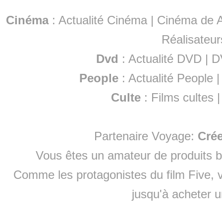
Cinéma
:
Actualité Cinéma
|
Cinéma de A
Réalisateur
Dvd
:
Actualité DVD
|
D
People
:
Actualité People
Culte
:
Films cultes
Partenaire Voyage:
Cré
Vous êtes un amateur de produits
b
Comme les protagonistes du film Five, v
jusqu'à
acheter 