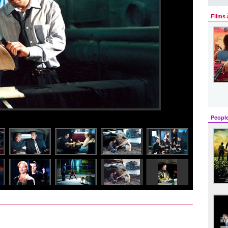
Films 
Peopl