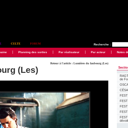
E
CULTE
FORUM
Recherche :
maine
Planning des sorties
Par réalisateur
Par acteur
Notes d
Retour à l'article : Lumières du faubourg (Les)
urg (Les)
Secti
RAGTI
de F
OSCAR
CÉSAR
FESTI
FESTI
FESTI
FESTI
FEST
dévoi