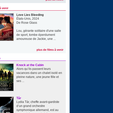
à venir
Love Lies Bleeding
États-Unis, 2024
De
Rose Glass
Lou, gérante solitaire d'une salle
de sport, tombe éperdument
amoureuse de Jackie, une ...
plus de films à venir
e
Knock at the Cabin
Alors qu’ils passent leurs
vacances dans un chalet isolé en
pleine nature, une jeune fille et
ses ...
Tár
Lydia Tár, cheffe avant-gardiste
d’un grand orchestre
symphonique allemand, est au