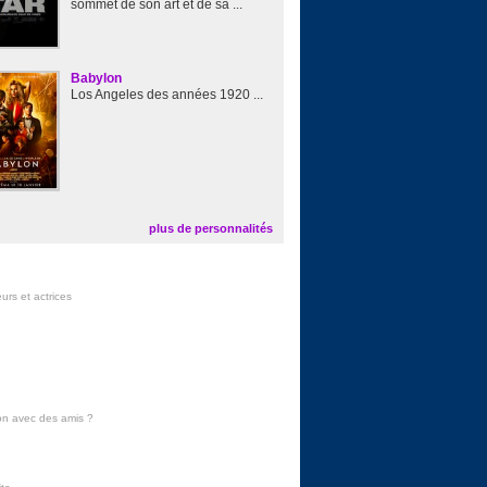
sommet de son art et de sa ...
Babylon
Los Angeles des années 1920 ...
plus de personnalités
urs et actrices
on avec des amis
?