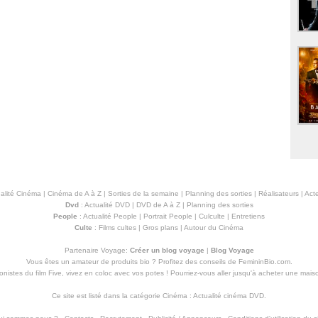
alité Cinéma
|
Cinéma de A à Z
|
Sorties de la semaine
|
Planning des sorties
|
Réalisateurs
|
Acte
Dvd
:
Actualité DVD
|
DVD de A à Z
|
Planning des sorties
People
:
Actualité People
|
Portrait People
|
Culculte
|
Entretiens
Culte
:
Films cultes
|
Gros plans
|
Autour du Cinéma
Partenaire Voyage:
Créer un blog voyage
|
Blog Voyage
Vous êtes un amateur de produits
bio
? Profitez des conseils de FemininBio.com.
istes du film Five, vivez en coloc avec vos potes ! Pourriez-vous aller jusqu'à
acheter une mais
Ce site est listé dans la catégorie
Cinéma
:
Actualité cinéma DVD
.