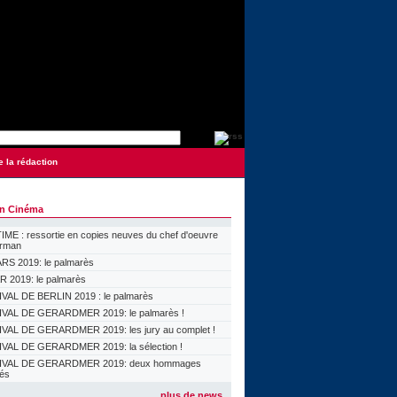
e la rédaction
on Cinéma
ME : ressortie en copies neuves du chef d'oeuvre
orman
S 2019: le palmarès
 2019: le palmarès
VAL DE BERLIN 2019 : le palmarès
VAL DE GERARDMER 2019: le palmarès !
VAL DE GERARDMER 2019: les jury au complet !
VAL DE GERARDMER 2019: la sélection !
IVAL DE GERARDMER 2019: deux hommages
lés
plus de news