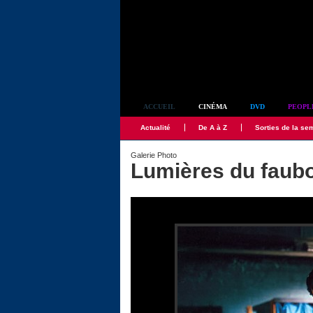
Simplement culte
ACCUEIL
CINÉMA
DVD
PEOPL
Actualité
De A à Z
Sorties de la se
Galerie Photo
Lumières du faubo