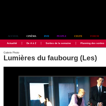
Simplement culte
ACCUEIL
CINÉMA
DVD
PEOPLE
CULTE
FORUM
Actualité
De A à Z
Sorties de la semaine
Planning des sorties
Galerie Photo
Lumières du faubourg (Les)