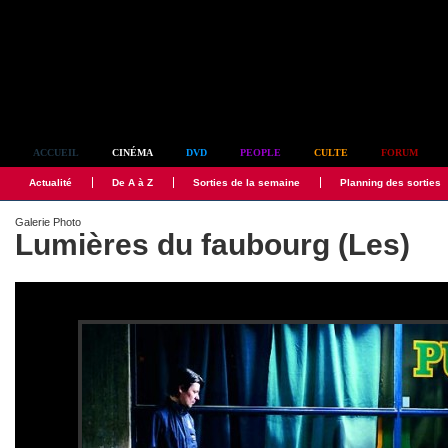
Simplement culte
ACCUEIL
CINÉMA
DVD
PEOPLE
CULTE
FORUM
Actualité
De A à Z
Sorties de la semaine
Planning des sorties
Galerie Photo
Lumières du faubourg (Les)