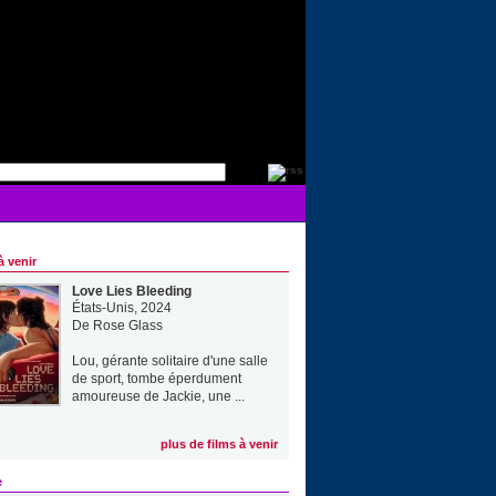
à venir
Love Lies Bleeding
États-Unis, 2024
De
Rose Glass
Lou, gérante solitaire d'une salle
de sport, tombe éperdument
amoureuse de Jackie, une ...
plus de films à venir
e