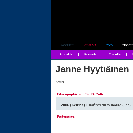
Simplement culte
ACCUEIL
CINÉMA
DVD
PEOPL
Actualité
Portraits
Culculte
Janne Hyytiäinen
Actrice
Filmographie sur FilmDeCulte
2006 (Actrice)
Lumières du faubourg (Les)
Partenaires