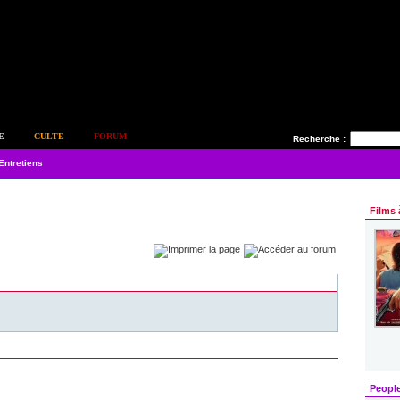
E
CULTE
FORUM
Recherche :
Entretiens
Films 
Peopl