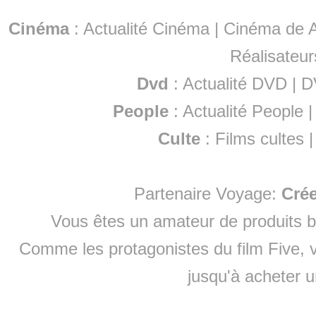
Cinéma
:
Actualité Cinéma
|
Cinéma de A
Réalisateur
Dvd
:
Actualité DVD
|
D
People
:
Actualité People
Culte
:
Films cultes
Partenaire Voyage:
Cré
Vous êtes un amateur de produits
b
Comme les protagonistes du film Five, v
jusqu'à
acheter 