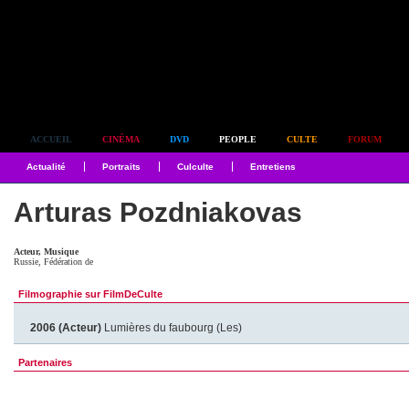
Simplement culte
ACCUEIL
CINÉMA
DVD
PEOPLE
CULTE
FORUM
Actualité
Portraits
Culculte
Entretiens
Arturas Pozdniakovas
Acteur, Musique
Russie, Fédération de
Filmographie sur FilmDeCulte
2006 (Acteur)
Lumières du faubourg (Les)
Partenaires