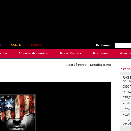
E
CULTE
FORUM
Recherche :
maine
Planning des sorties
Par réalisateur
Par acteur
Notes d
Retour à l'article : Détention secrète
Secti
RAGTI
de F
OSCAR
CÉSAR
FESTI
FESTI
FESTI
FESTI
FEST
dévoi