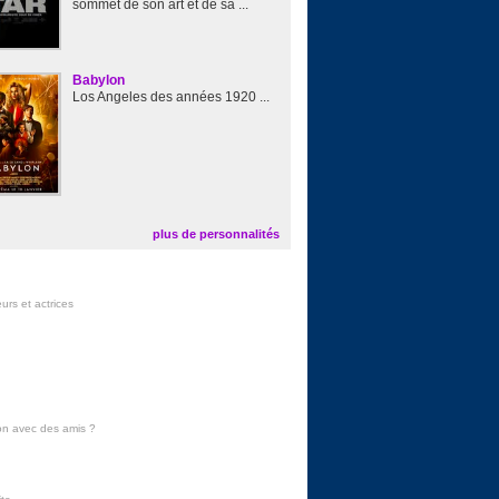
sommet de son art et de sa ...
Babylon
Los Angeles des années 1920 ...
plus de personnalités
urs et actrices
on avec des amis
?