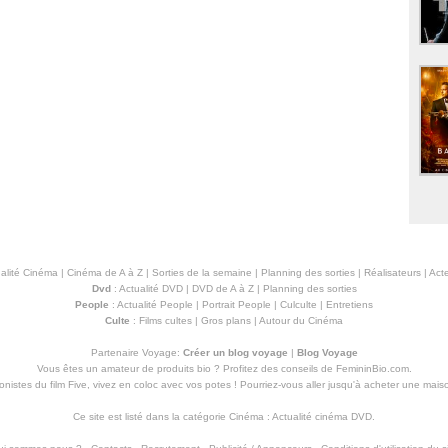
alité Cinéma
|
Cinéma de A à Z
|
Sorties de la semaine
|
Planning des sorties
|
Réalisateurs
|
Acte
Dvd
:
Actualité DVD
|
DVD de A à Z
|
Planning des sorties
People
:
Actualité People
|
Portrait People
|
Culculte
|
Entretiens
Culte
:
Films cultes
|
Gros plans
|
Autour du Cinéma
Partenaire Voyage:
Créer un blog voyage
|
Blog Voyage
Vous êtes un amateur de produits
bio
? Profitez des conseils de FemininBio.com.
istes du film Five, vivez en coloc avec vos potes ! Pourriez-vous aller jusqu'à
acheter une mais
Ce site est listé dans la catégorie
Cinéma
:
Actualité cinéma DVD
.