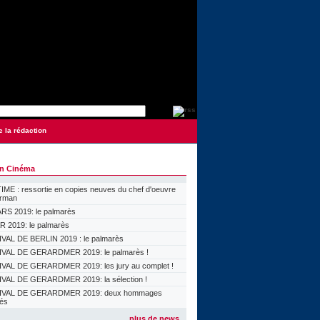
e la rédaction
on Cinéma
ME : ressortie en copies neuves du chef d'oeuvre
orman
S 2019: le palmarès
 2019: le palmarès
VAL DE BERLIN 2019 : le palmarès
VAL DE GERARDMER 2019: le palmarès !
VAL DE GERARDMER 2019: les jury au complet !
VAL DE GERARDMER 2019: la sélection !
IVAL DE GERARDMER 2019: deux hommages
lés
plus de news