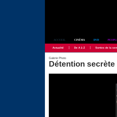
Simplement culte
ACCUEIL
CINÉMA
DVD
PEOPL
Actualité
De A à Z
Sorties de la se
Galerie Photo
Détention secrète