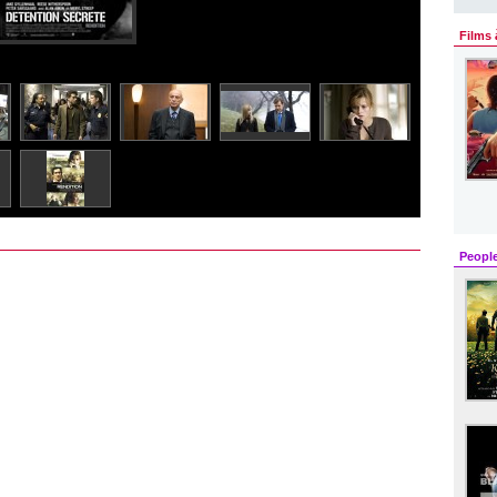
Films 
Peopl