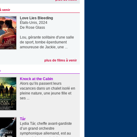
à venir
Love Lies Bleeding
États-Unis, 2024
De
Rose Glass
Lou, gérante solitaire d'une salle
de sport, tombe éperdument
amoureuse de Jackie, une ...
plus de films à venir
e
Knock at the Cabin
Alors qu’ils passent leurs
vacances dans un chalet isolé en
pleine nature, une jeune fille et
ses ...
Tár
Lydia Tár, cheffe avant-gardiste
d’un grand orchestre
symphonique allemand, est au