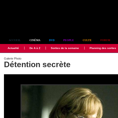
Simplement culte
ACCUEIL
CINÉMA
DVD
PEOPLE
CULTE
FORUM
Actualité
De A à Z
Sorties de la semaine
Planning des sorties
Galerie Photo
Détention secrète