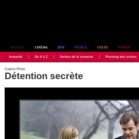
Simplement culte
ACCUEIL
CINÉMA
DVD
PEOPLE
CULTE
FORUM
Actualité
De A à Z
Sorties de la semaine
Planning des sorties
Galerie Photo
Détention secrète