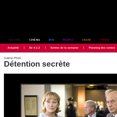
Simplement culte
ACCUEIL
CINÉMA
DVD
PEOPLE
CULTE
FORUM
Actualité
De A à Z
Sorties de la semaine
Planning des sorties
Galerie Photo
Détention secrète