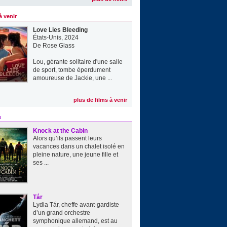
à venir
Love Lies Bleeding
États-Unis, 2024
De
Rose Glass
Lou, gérante solitaire d'une salle
de sport, tombe éperdument
amoureuse de Jackie, une ...
plus de films à venir
e
Knock at the Cabin
Alors qu’ils passent leurs
vacances dans un chalet isolé en
pleine nature, une jeune fille et
ses ...
Tár
Lydia Tár, cheffe avant-gardiste
d’un grand orchestre
symphonique allemand, est au