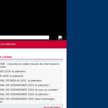
e la rédaction
on Cinéma
ME : ressortie en copies neuves du chef d'oeuvre
orman
S 2019: le palmarès
 2019: le palmarès
VAL DE BERLIN 2019 : le palmarès
VAL DE GERARDMER 2019: le palmarès !
VAL DE GERARDMER 2019: les jury au complet !
VAL DE GERARDMER 2019: la sélection !
IVAL DE GERARDMER 2019: deux hommages
lés
plus de news