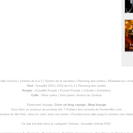
alité Cinéma
|
Cinéma de A à Z
|
Sorties de la semaine
|
Planning des sorties
|
Réalisateurs
|
Acte
Dvd
:
Actualité DVD
|
DVD de A à Z
|
Planning des sorties
People
:
Actualité People
|
Portrait People
|
Culculte
|
Entretiens
Culte
:
Films cultes
|
Gros plans
|
Autour du Cinéma
Partenaire Voyage:
Créer un blog voyage
|
Blog Voyage
Vous êtes un amateur de produits
bio
? Profitez des conseils de FemininBio.com.
istes du film Five, vivez en coloc avec vos potes ! Pourriez-vous aller jusqu'à
acheter une mais
Ce site est listé dans la catégorie
Cinéma
:
Actualité cinéma DVD
.