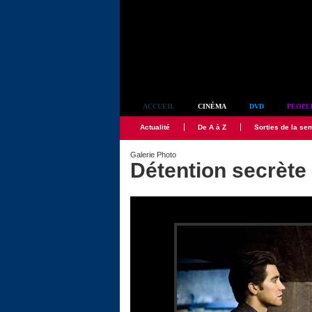
Simplement culte
ACCUEIL
CINÉMA
DVD
PEOPL
Actualité
De A à Z
Sorties de la se
Galerie Photo
Détention secrète