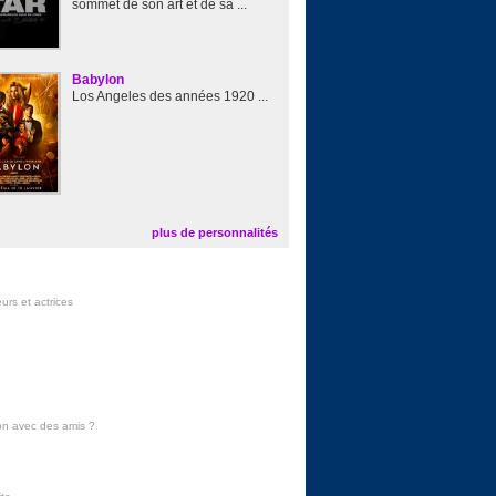
sommet de son art et de sa ...
Babylon
Los Angeles des années 1920 ...
plus de personnalités
urs et actrices
on avec des amis
?