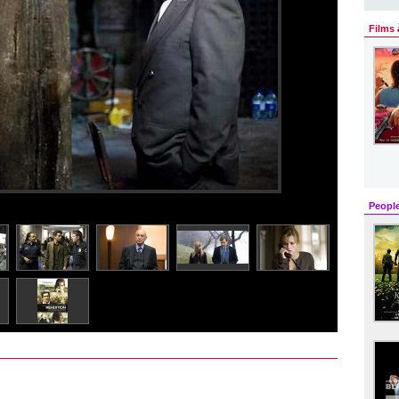
Films 
Peopl