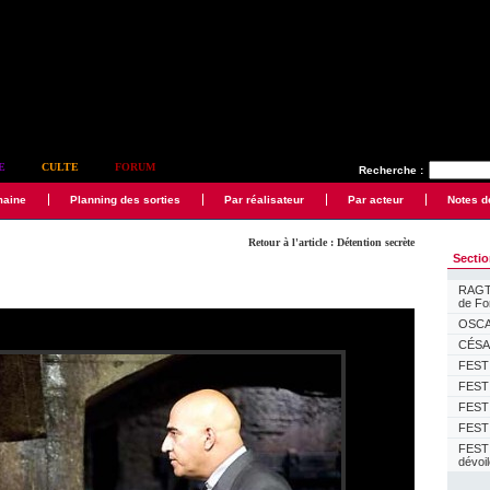
E
CULTE
FORUM
Recherche :
maine
Planning des sorties
Par réalisateur
Par acteur
Notes d
Retour à l'article : Détention secrète
Secti
RAGTI
de F
OSCAR
CÉSAR
FESTI
FESTI
FESTI
FESTI
FEST
dévoi