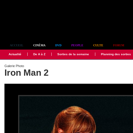
Simplement culte
ACCUEIL
CINÉMA
DVD
PEOPLE
CULTE
FORUM
Actualité
De A à Z
Sorties de la semaine
Planning des sorties
Galerie Photo
Iron Man 2