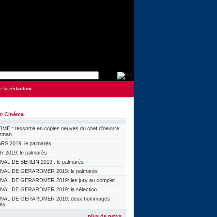
e la rédaction
on Cinéma
ME : ressortie en copies neuves du chef d'oeuvre
orman
S 2019: le palmarès
 2019: le palmarès
VAL DE BERLIN 2019 : le palmarès
VAL DE GERARDMER 2019: le palmarès !
VAL DE GERARDMER 2019: les jury au complet !
VAL DE GERARDMER 2019: la sélection !
IVAL DE GERARDMER 2019: deux hommages
lés
plus de news