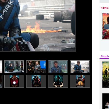
Films 
Peopl