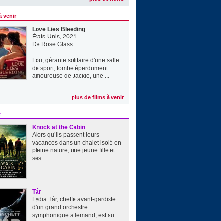
à venir
Love Lies Bleeding
États-Unis, 2024
De
Rose Glass
Lou, gérante solitaire d'une salle
de sport, tombe éperdument
amoureuse de Jackie, une ...
plus de films à venir
e
Knock at the Cabin
Alors qu’ils passent leurs
vacances dans un chalet isolé en
pleine nature, une jeune fille et
ses ...
Tár
Lydia Tár, cheffe avant-gardiste
d’un grand orchestre
symphonique allemand, est au