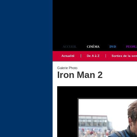
Simplement culte
ACCUEIL
CINÉMA
DVD
PEOPL
Actualité
De A à Z
Sorties de la se
Galerie Photo
Iron Man 2