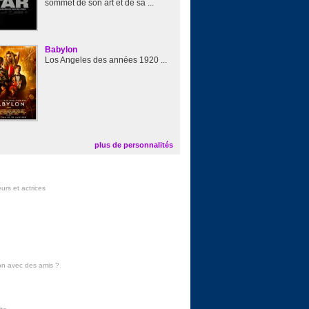
sommet de son art et de sa ...
Babylon
Los Angeles des années 1920 ...
plus de personnalités
urs et actrices
on avec des amis
?