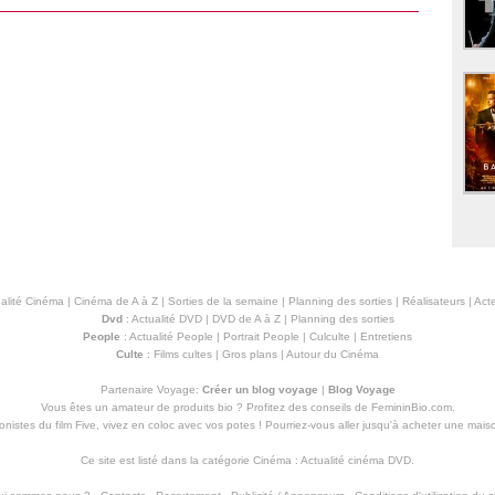
alité Cinéma
|
Cinéma de A à Z
|
Sorties de la semaine
|
Planning des sorties
|
Réalisateurs
|
Acte
Dvd
:
Actualité DVD
|
DVD de A à Z
|
Planning des sorties
People
:
Actualité People
|
Portrait People
|
Culculte
|
Entretiens
Culte
:
Films cultes
|
Gros plans
|
Autour du Cinéma
Partenaire Voyage:
Créer un blog voyage
|
Blog Voyage
Vous êtes un amateur de produits
bio
? Profitez des conseils de FemininBio.com.
istes du film Five, vivez en coloc avec vos potes ! Pourriez-vous aller jusqu'à
acheter une mais
Ce site est listé dans la catégorie
Cinéma
:
Actualité cinéma DVD
.