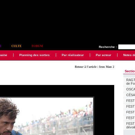
E
CULTE
FORUM
Recherche :
maine
Planning des sorties
Par réalisateur
Par acteur
Notes d
Retour à l'article : Iron Man 2
Secti
RAGTI
de F
OSCAR
CÉSAR
FESTI
FESTI
FESTI
FESTI
FEST
dévoi