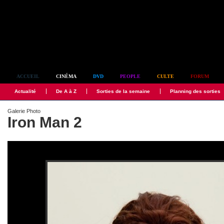
Simplement culte
ACCUEIL
CINÉMA
DVD
PEOPLE
CULTE
FORUM
Actualité
De A à Z
Sorties de la semaine
Planning des sorties
Galerie Photo
Iron Man 2