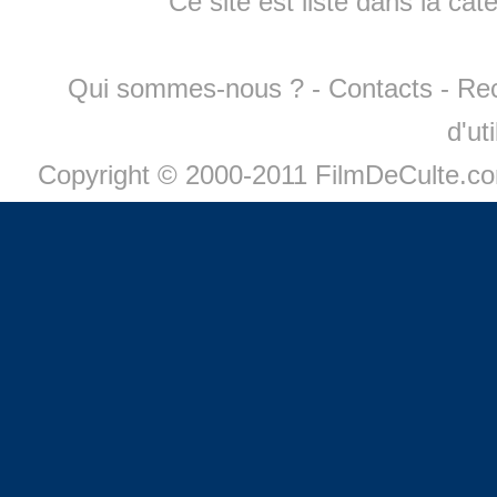
Ce site est listé dans la cat
Qui sommes-nous ?
-
Contacts
-
Re
d'ut
Copyright © 2000-2011 FilmDeCulte.c