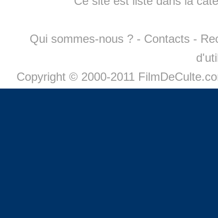
Ce site est listé dans la cat
Qui sommes-nous ?
-
Contacts
-
Re
d'ut
Copyright © 2000-2011 FilmDeCulte.c