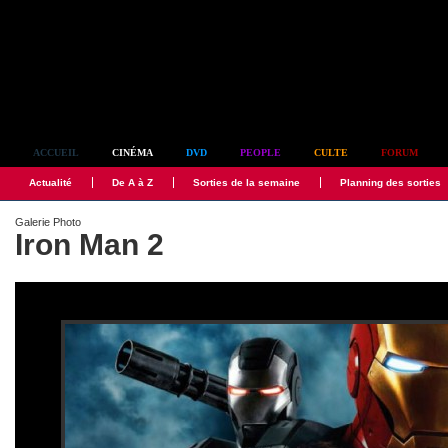
Simplement culte
ACCUEIL
CINÉMA
DVD
PEOPLE
CULTE
FORUM
Actualité
De A à Z
Sorties de la semaine
Planning des sorties
Galerie Photo
Iron Man 2