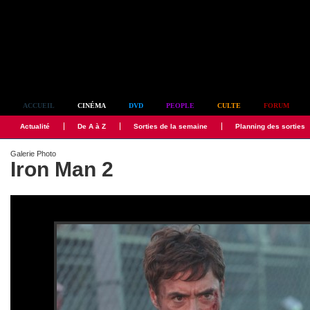
Simplement culte
ACCUEIL
CINÉMA
DVD
PEOPLE
CULTE
FORUM
Actualité
De A à Z
Sorties de la semaine
Planning des sorties
Galerie Photo
Iron Man 2