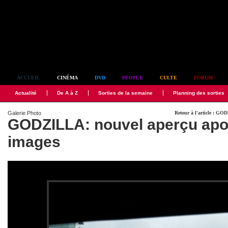
Simplement culte
ACCUEIL
CINÉMA
DVD
PEOPLE
CULTE
FORUM
Actualité
De A à Z
Sorties de la semaine
Planning des sorties
Galerie Photo
Retour à l'article : G
GODZILLA: nouvel aperçu apo
images