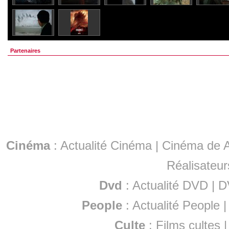
Partenaires
Cinéma
:
Actualité Cinéma
|
Cinéma de A
Réalisateur
Dvd
:
Actualité DVD
|
D
People
:
Actualité People
Culte
:
Films cultes