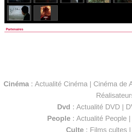
Partenaires
Cinéma
:
Actualité Cinéma
|
Cinéma de A
Réalisateur
Dvd
:
Actualité DVD
|
D
People
:
Actualité People
Culte
:
Films cultes