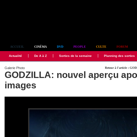
Simplement culte
ACCUEIL
CINÉMA
DVD
PEOPLE
CULTE
FORUM
Actualité
De A à Z
Sorties de la semaine
Planning des sorties
Galerie Photo
Retour à l'article : G
GODZILLA: nouvel aperçu apo
images