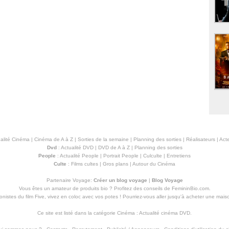
alité Cinéma
|
Cinéma de A à Z
|
Sorties de la semaine
|
Planning des sorties
|
Réalisateurs
|
Acte
Dvd
:
Actualité DVD
|
DVD de A à Z
|
Planning des sorties
People
:
Actualité People
|
Portrait People
|
Culculte
|
Entretiens
Culte
:
Films cultes
|
Gros plans
|
Autour du Cinéma
Partenaire Voyage:
Créer un blog voyage
|
Blog Voyage
Vous êtes un amateur de produits
bio
? Profitez des conseils de FemininBio.com.
istes du film Five, vivez en coloc avec vos potes ! Pourriez-vous aller jusqu'à
acheter une mais
Ce site est listé dans la catégorie
Cinéma
:
Actualité cinéma DVD
.