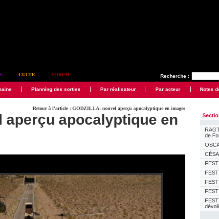
E
CULTE
FORUM
Recherche :
maine
Planning des sorties
Par réalisateur
Par acteur
Notes d
Retour à l'article : GODZILLA: nouvel aperçu apocalyptique en images
 aperçu apocalyptique en
Secti
RAGTI
de F
OSCAR
CÉSAR
FESTI
FESTI
FESTI
FESTI
FEST
dévoi