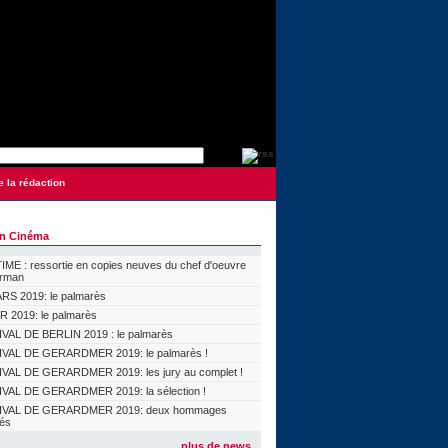
e la rédaction
on Cinéma
ME : ressortie en copies neuves du chef d'oeuvre
orman
S 2019: le palmarès
 2019: le palmarès
VAL DE BERLIN 2019 : le palmarès
VAL DE GERARDMER 2019: le palmarès !
VAL DE GERARDMER 2019: les jury au complet !
VAL DE GERARDMER 2019: la sélection !
IVAL DE GERARDMER 2019: deux hommages
lés
plus de news