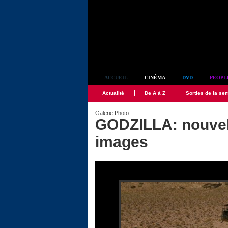
Simplement culte
ACCUEIL
CINÉMA
DVD
PEOPL
Actualité
De A à Z
Sorties de la se
Galerie Photo
GODZILLA: nouvel
images