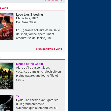
à venir
Love Lies Bleeding
États-Unis, 2024
De
Rose Glass
Lou, gérante solitaire d'une salle
de sport, tombe éperdument
amoureuse de Jackie, une ...
plus de films à venir
e
Knock at the Cabin
Alors qu’ils passent leurs
vacances dans un chalet isolé en
pleine nature, une jeune fille et
ses ...
Tár
Lydia Tár, cheffe avant-gardiste
d’un grand orchestre
symphonique allemand, est au