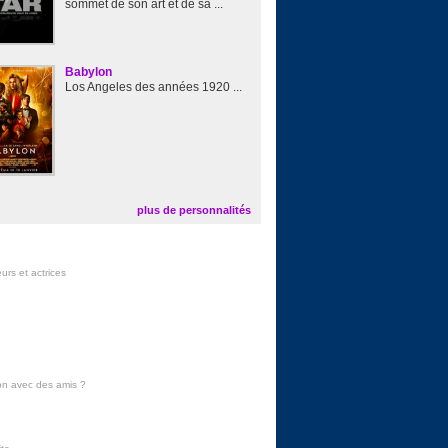
sommet de son art et de sa ...
Babylon
Los Angeles des années 1920 ...
plus de personnalités
urs et actrices
on avec des amis
?