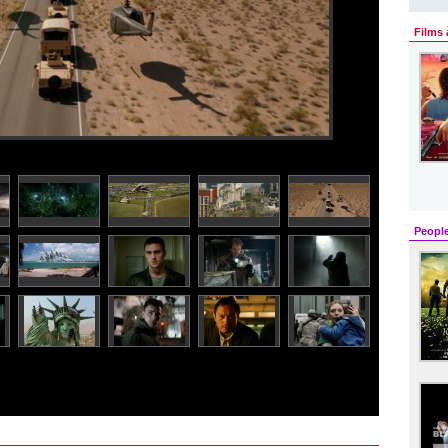
Films 
Peopl