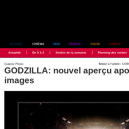
Simplement culte
ACCUEIL
CINÉMA
DVD
PEOPLE
CULTE
FORUM
Actualité
De A à Z
Sorties de la semaine
Planning des sorties
Galerie Photo
Retour à l'article : G
GODZILLA: nouvel aperçu apo
images