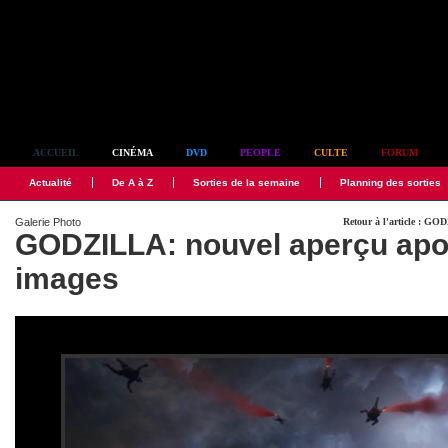
Simplement culte
ACCUEIL
CINÉMA
DVD
PEOPLE
CULTE
FORUM
Actualité
De A à Z
Sorties de la semaine
Planning des sorties
Galerie Photo
Retour à l'article : G
GODZILLA: nouvel aperçu apo
images