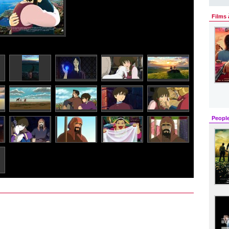
Films 
Peopl