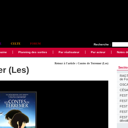
E
CULTE
FORUM
Recherche :
maine
Planning des sorties
Par réalisateur
Par acteur
Notes d
Retour à l'article : Contes de Terremer (Les)
r (Les)
Secti
RAGTI
de F
OSCAR
CÉSAR
FESTI
FESTI
FESTI
FESTI
FEST
dévoi