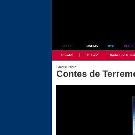
Simplement culte
ACCUEIL
CINÉMA
DVD
PEOPL
Actualité
De A à Z
Sorties de la se
Galerie Photo
Contes de Terreme