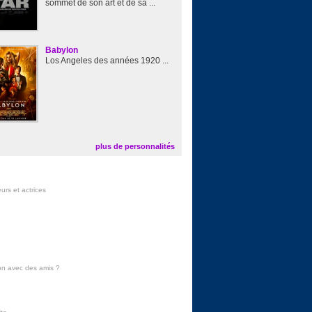
sommet de son art et de sa ...
Babylon
Los Angeles des années 1920 ...
plus de personnalités
urs et actrices
on avec des amis
?