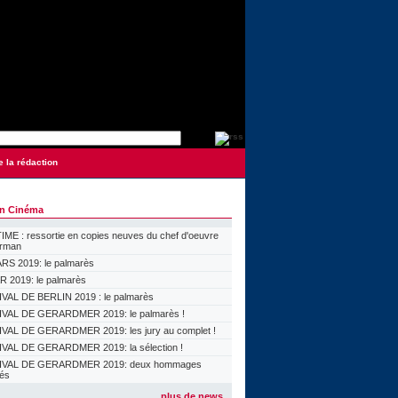
e la rédaction
on Cinéma
ME : ressortie en copies neuves du chef d'oeuvre
orman
S 2019: le palmarès
 2019: le palmarès
VAL DE BERLIN 2019 : le palmarès
VAL DE GERARDMER 2019: le palmarès !
VAL DE GERARDMER 2019: les jury au complet !
VAL DE GERARDMER 2019: la sélection !
IVAL DE GERARDMER 2019: deux hommages
lés
plus de news