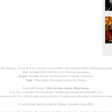
alité Cinéma
|
Cinéma de A à Z
|
Sorties de la semaine
|
Planning des sorties
|
Réalisateurs
|
Acte
Dvd
:
Actualité DVD
|
DVD de A à Z
|
Planning des sorties
People
:
Actualité People
|
Portrait People
|
Culculte
|
Entretiens
Culte
:
Films cultes
|
Gros plans
|
Autour du Cinéma
Partenaire Voyage:
Créer un blog voyage
|
Blog Voyage
Vous êtes un amateur de produits
bio
? Profitez des conseils de FemininBio.com.
istes du film Five, vivez en coloc avec vos potes ! Pourriez-vous aller jusqu'à
acheter une mais
Ce site est listé dans la catégorie
Cinéma
:
Actualité cinéma DVD
.