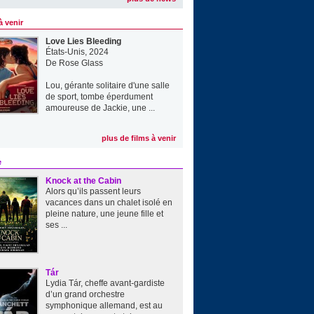
à venir
Love Lies Bleeding
États-Unis, 2024
De
Rose Glass
Lou, gérante solitaire d'une salle
de sport, tombe éperdument
amoureuse de Jackie, une ...
plus de films à venir
e
Knock at the Cabin
Alors qu’ils passent leurs
vacances dans un chalet isolé en
pleine nature, une jeune fille et
ses ...
Tár
Lydia Tár, cheffe avant-gardiste
d’un grand orchestre
symphonique allemand, est au