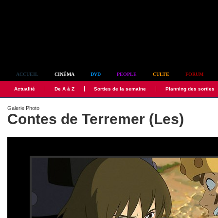
Simplement culte
ACCUEIL
CINÉMA
DVD
PEOPLE
CULTE
FORUM
Actualité
De A à Z
Sorties de la semaine
Planning des sorties
Galerie Photo
Contes de Terremer (Les)