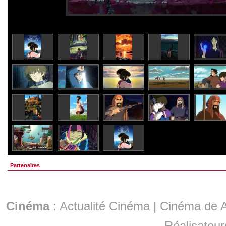
Partenaires
Cinéma
:
Actualité Cinéma
|
Cinéma de A
Réalisateur