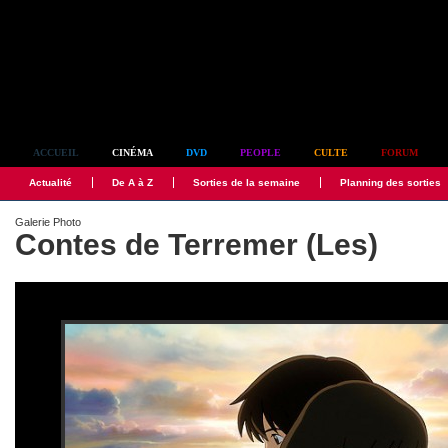
Simplement culte
ACCUEIL
CINÉMA
DVD
PEOPLE
CULTE
FORUM
Actualité
De A à Z
Sorties de la semaine
Planning des sorties
Galerie Photo
Contes de Terremer (Les)