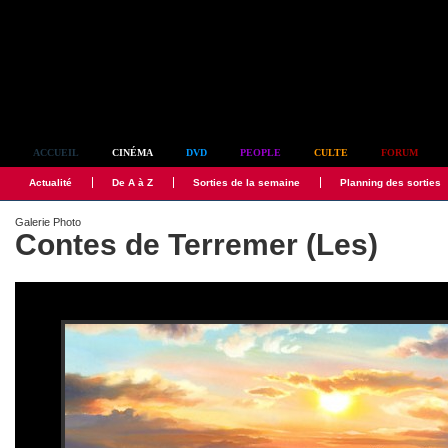
Simplement culte
ACCUEIL
CINÉMA
DVD
PEOPLE
CULTE
FORUM
Actualité
De A à Z
Sorties de la semaine
Planning des sorties
Galerie Photo
Contes de Terremer (Les)