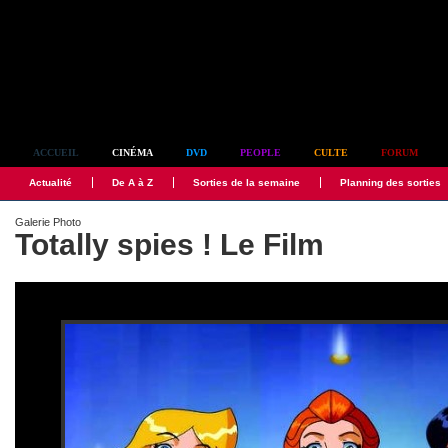
Simplement culte
ACCUEIL
CINÉMA
DVD
PEOPLE
CULTE
FORUM
Actualité
De A à Z
Sorties de la semaine
Planning des sorties
Galerie Photo
Totally spies ! Le Film