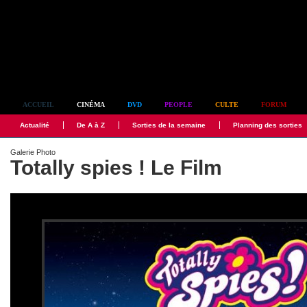
Simplement culte
ACCUEIL
CINÉMA
DVD
PEOPLE
CULTE
FORUM
Actualité
De A à Z
Sorties de la semaine
Planning des sorties
Galerie Photo
Totally spies ! Le Film