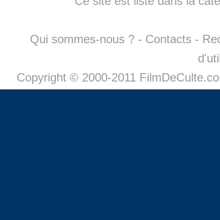
Ce site est listé dans la cat
Qui sommes-nous ?
-
Contacts
-
Re
d'ut
Copyright © 2000-2011 FilmDeCulte.c