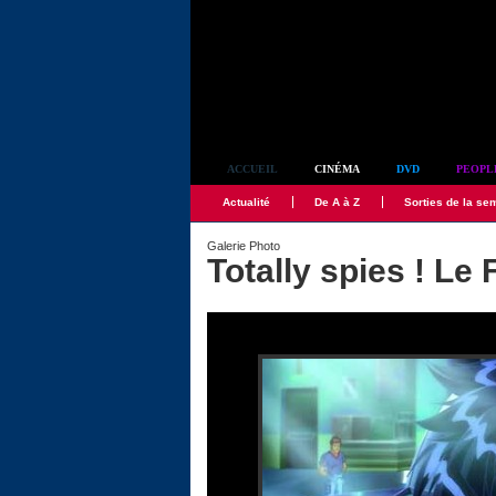
Simplement culte
ACCUEIL
CINÉMA
DVD
PEOPL
Actualité
De A à Z
Sorties de la se
Galerie Photo
Totally spies ! Le 