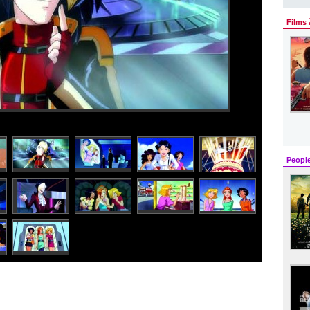
Films 
Peopl