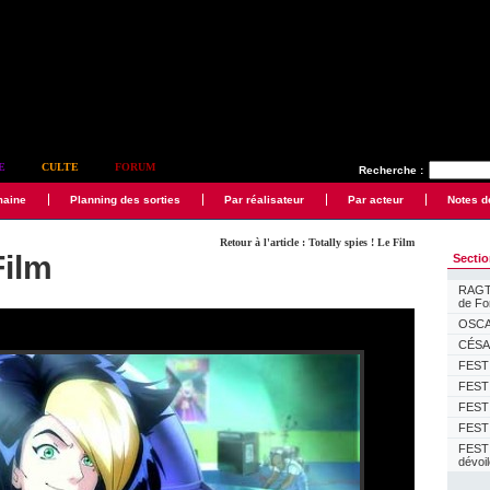
E
CULTE
FORUM
Recherche :
maine
Planning des sorties
Par réalisateur
Par acteur
Notes d
Retour à l'article : Totally spies ! Le Film
Film
Secti
RAGTI
de F
OSCAR
CÉSAR
FESTI
FESTI
FESTI
FESTI
FEST
dévoi