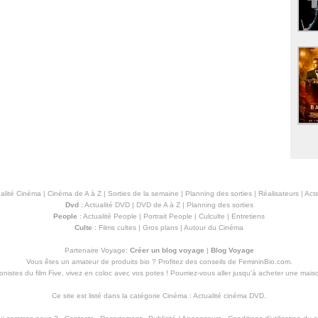
alité Cinéma
|
Cinéma de A à Z
|
Sorties de la semaine
|
Planning des sorties
|
Réalisateurs
|
Acte
Dvd
:
Actualité DVD
|
DVD de A à Z
|
Planning des sorties
People
:
Actualité People
|
Portrait People
|
Culculte
|
Entretiens
Culte
:
Films cultes
|
Gros plans
|
Autour du Cinéma
Partenaire Voyage:
Créer un blog voyage
|
Blog Voyage
Vous êtes un amateur de produits
bio
? Profitez des conseils de FemininBio.com.
istes du film Five, vivez en coloc avec vos potes ! Pourriez-vous aller jusqu'à
acheter une mais
Ce site est listé dans la catégorie
Cinéma
:
Actualité cinéma DVD
.