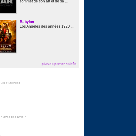
sommet de son art et de sa ...
Babylon
Los Angeles des années 1920 ...
plus de personnalités
urs et actrices
on avec des amis
?