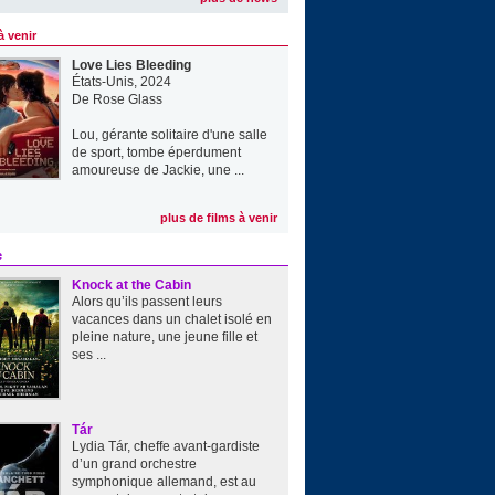
à venir
Love Lies Bleeding
États-Unis, 2024
De
Rose Glass
Lou, gérante solitaire d'une salle
de sport, tombe éperdument
amoureuse de Jackie, une ...
plus de films à venir
e
Knock at the Cabin
Alors qu’ils passent leurs
vacances dans un chalet isolé en
pleine nature, une jeune fille et
ses ...
Tár
Lydia Tár, cheffe avant-gardiste
d’un grand orchestre
symphonique allemand, est au