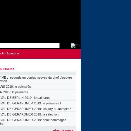
e la rédaction
on Cinéma
ME : ressortie en copies neuves du chef d'oeuvre
orman
S 2019: le palmarès
 2019: le palmarès
VAL DE BERLIN 2019 : le palmarès
VAL DE GERARDMER 2019: le palmarès !
VAL DE GERARDMER 2019: les jury au complet !
VAL DE GERARDMER 2019: la sélection !
IVAL DE GERARDMER 2019: deux hommages
lés
plus de news