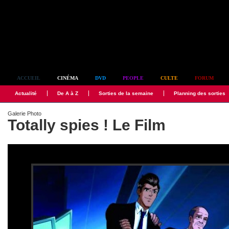
Simplement culte
ACCUEIL
CINÉMA
DVD
PEOPLE
CULTE
FORUM
Actualité
De A à Z
Sorties de la semaine
Planning des sorties
Galerie Photo
Totally spies ! Le Film