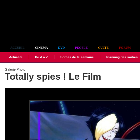
Simplement culte
ACCUEIL
CINÉMA
DVD
PEOPLE
CULTE
FORUM
Actualité
De A à Z
Sorties de la semaine
Planning des sorties
Galerie Photo
Totally spies ! Le Film