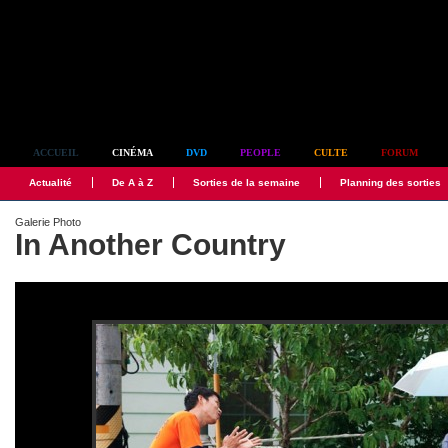
Simplement culte
ACCUEIL
CINÉMA
DVD
PEOPLE
CULTE
FORUM
Actualité
De A à Z
Sorties de la semaine
Planning des sorties
Galerie Photo
In Another Country