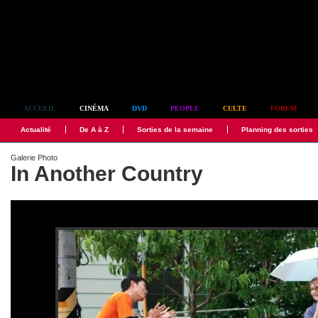
Simplement culte
ACCUEIL
CINÉMA
DVD
PEOPLE
CULTE
FORUM
Actualité
De A à Z
Sorties de la semaine
Planning des sorties
Galerie Photo
In Another Country