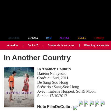
Simplement culte
ACCUEIL
CINÉMA
DVD
PEOPLE
CULTE
FORUM
Actualité
De A à Z
Sorties de la semaine
Planning des sorties
In Another Country
In Another Country
Dareun Narayeseo
Corée du Sud, 2011
De
Sang-Soo Hong
Scénario :
Sang-Soo Hong
Avec :
Isabelle Huppert
,
So-Ri Moon
Sortie : 17/10/2012
Note FilmDeCulte :