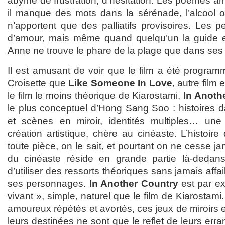
abyme de frustration, d’hésitation. Les poèmes amou
il manque des mots dans la sérénade, l’alcool o
n’apportent que des palliatifs provisoires. Les 
d’amour, mais même quand quelqu’un la guide et
Anne ne trouve le phare de la plage que dans ses
Il est amusant de voir que le film a été program
Croisette que
Like Someone In Love
, autre film 
le film le moins théorique de Kiarostami,
In Anoth
le plus conceptuel d’Hong Sang Soo : histoires dan
et scènes en miroir, identités multiples… une 
création artistique, chère au cinéaste. L’histoir
toute pièce, on le sait, et pourtant on ne cesse ja
du cinéaste réside en grande partie là-dedan
d’utiliser des ressorts théoriques sans jamais affa
ses personnages.
In Another Country
est par e
vivant », simple, naturel que le film de Kiarostami
amoureux répétés et avortés, ces jeux de miroirs 
leurs destinées ne sont que le reflet de leurs err