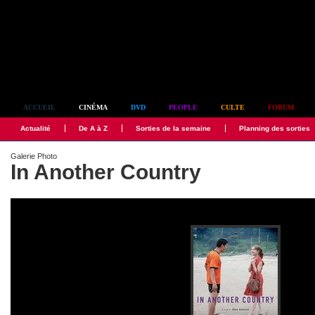
Simplement culte
ACCUEIL
CINÉMA
DVD
PEOPLE
CULTE
FORUM
Actualité
De A à Z
Sorties de la semaine
Planning des sorties
Galerie Photo
In Another Country