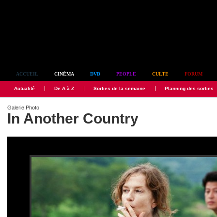
Simplement culte
ACCUEIL
CINÉMA
DVD
PEOPLE
CULTE
FORUM
Actualité
De A à Z
Sorties de la semaine
Planning des sorties
Galerie Photo
In Another Country