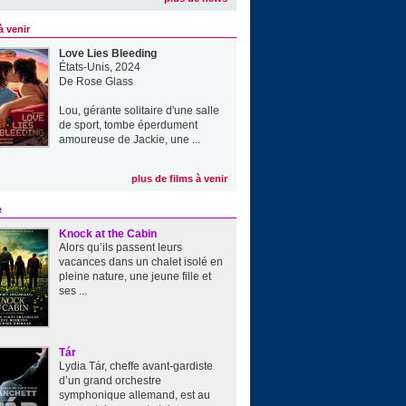
à venir
Love Lies Bleeding
États-Unis, 2024
De
Rose Glass
Lou, gérante solitaire d'une salle
de sport, tombe éperdument
amoureuse de Jackie, une ...
plus de films à venir
e
Knock at the Cabin
Alors qu’ils passent leurs
vacances dans un chalet isolé en
pleine nature, une jeune fille et
ses ...
Tár
Lydia Tár, cheffe avant-gardiste
d’un grand orchestre
symphonique allemand, est au