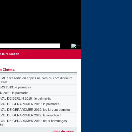
e la rédaction
on Cinéma
ME : ressortie en copies neuves du chef d'oeuvre
orman
S 2019: le palmarès
 2019: le palmarès
VAL DE BERLIN 2019 : le palmarès
VAL DE GERARDMER 2019: le palmarès !
VAL DE GERARDMER 2019: les jury au complet !
VAL DE GERARDMER 2019: la sélection !
IVAL DE GERARDMER 2019: deux hommages
lés
plus de news