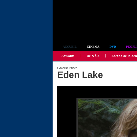
Simplement culte
ACCUEIL
CINÉMA
DVD
PEOPL
Actualité
De A à Z
Sorties de la se
Galerie Photo
Eden Lake