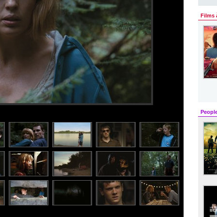
Films 
Peopl