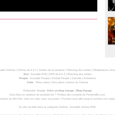
alité Cinéma
|
Cinéma de A à Z
|
Sorties de la semaine
|
Planning des sorties
|
Réalisateurs
|
Acte
Dvd
:
Actualité DVD
|
DVD de A à Z
|
Planning des sorties
People
:
Actualité People
|
Portrait People
|
Culculte
|
Entretiens
Culte
:
Films cultes
|
Gros plans
|
Autour du Cinéma
Partenaire Voyage:
Créer un blog voyage
|
Blog Voyage
Vous êtes un amateur de produits
bio
? Profitez des conseils de FemininBio.com.
istes du film Five, vivez en coloc avec vos potes ! Pourriez-vous aller jusqu'à
acheter une mais
Ce site est listé dans la catégorie
Cinéma
:
Actualité cinéma DVD
.