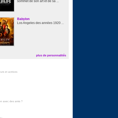
sommet de son art et de sa ...
Babylon
Los Angeles des années 1920 ...
plus de personnalités
urs et actrices
on avec des amis
?