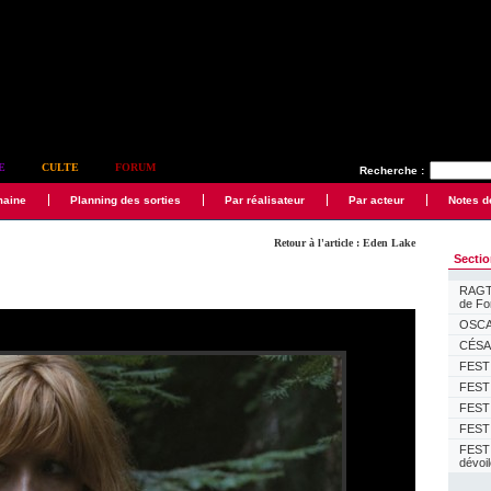
E
CULTE
FORUM
Recherche :
maine
Planning des sorties
Par réalisateur
Par acteur
Notes d
Retour à l'article : Eden Lake
Secti
RAGTI
de F
OSCAR
CÉSAR
FESTI
FESTI
FESTI
FESTI
FEST
dévoi