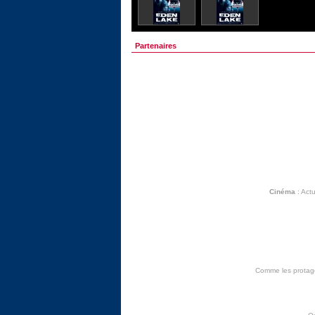
Partenaires
Cinéma
:
Actu
Comme les protagon