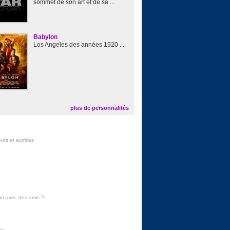
sommet de son art et de sa ...
Babylon
Los Angeles des années 1920 ...
plus de personnalités
urs et actrices
on avec des amis
?