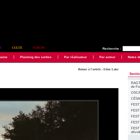
E
CULTE
FORUM
Recherche :
maine
Planning des sorties
Par réalisateur
Par acteur
Notes d
Retour à l'article : Eden Lake
Secti
RAGTI
de F
OSCAR
CÉSAR
FESTI
FESTI
FESTI
FESTI
FEST
dévoi