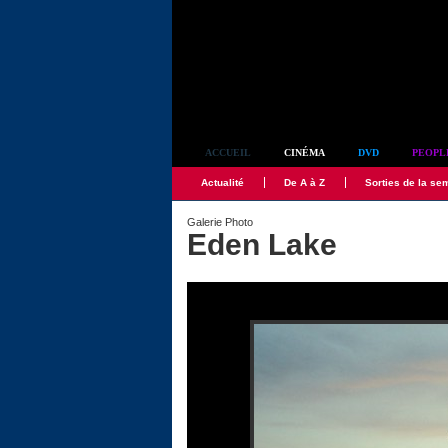
Simplement culte
ACCUEIL
CINÉMA
DVD
PEOPL
Actualité
De A à Z
Sorties de la se
Galerie Photo
Eden Lake