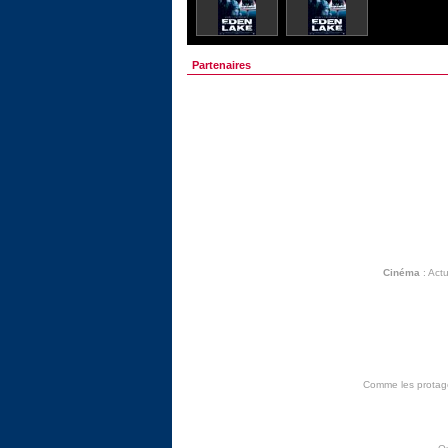
Partenaires
Cinéma
:
Actu
Comme les protagon