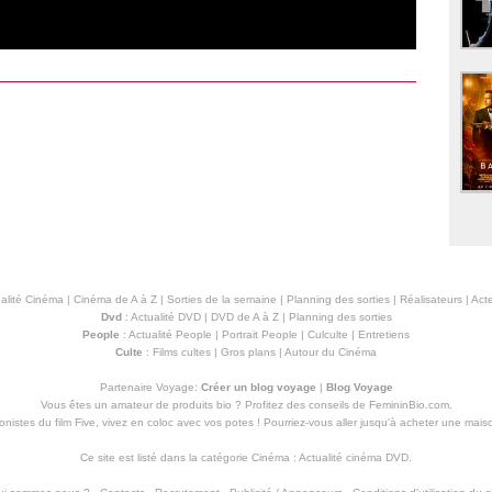
alité Cinéma
|
Cinéma de A à Z
|
Sorties de la semaine
|
Planning des sorties
|
Réalisateurs
|
Acte
Dvd
:
Actualité DVD
|
DVD de A à Z
|
Planning des sorties
People
:
Actualité People
|
Portrait People
|
Culculte
|
Entretiens
Culte
:
Films cultes
|
Gros plans
|
Autour du Cinéma
Partenaire Voyage:
Créer un blog voyage
|
Blog Voyage
Vous êtes un amateur de produits
bio
? Profitez des conseils de FemininBio.com.
istes du film Five, vivez en coloc avec vos potes ! Pourriez-vous aller jusqu'à
acheter une mais
Ce site est listé dans la catégorie
Cinéma
:
Actualité cinéma DVD
.