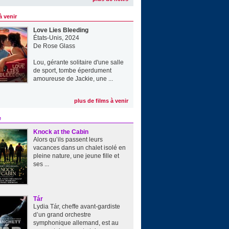
à venir
Love Lies Bleeding
États-Unis, 2024
De
Rose Glass
Lou, gérante solitaire d'une salle
de sport, tombe éperdument
amoureuse de Jackie, une ...
plus de films à venir
e
Knock at the Cabin
Alors qu’ils passent leurs
vacances dans un chalet isolé en
pleine nature, une jeune fille et
ses ...
Tár
Lydia Tár, cheffe avant-gardiste
d’un grand orchestre
symphonique allemand, est au