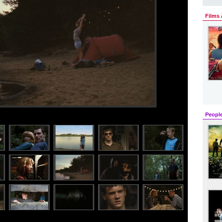
Films 
Peopl