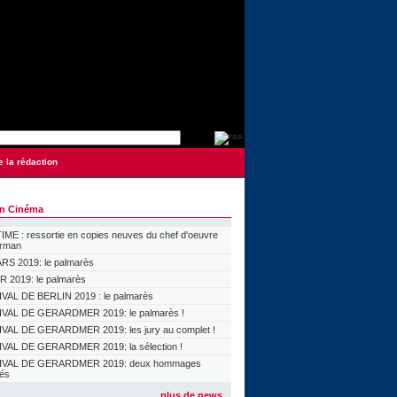
e la rédaction
on Cinéma
ME : ressortie en copies neuves du chef d'oeuvre
orman
S 2019: le palmarès
 2019: le palmarès
VAL DE BERLIN 2019 : le palmarès
VAL DE GERARDMER 2019: le palmarès !
VAL DE GERARDMER 2019: les jury au complet !
VAL DE GERARDMER 2019: la sélection !
IVAL DE GERARDMER 2019: deux hommages
lés
plus de news