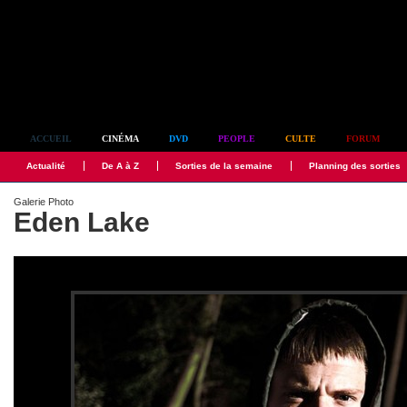
Simplement culte
ACCUEIL
CINÉMA
DVD
PEOPLE
CULTE
FORUM
Actualité
De A à Z
Sorties de la semaine
Planning des sorties
Galerie Photo
Eden Lake