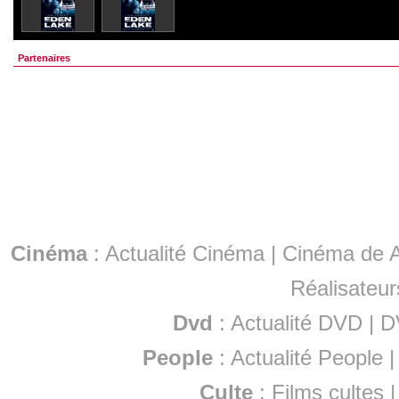
Partenaires
Cinéma
:
Actualité Cinéma
|
Cinéma de A
Réalisateur
Dvd
:
Actualité DVD
|
D
People
:
Actualité People
Culte
:
Films cultes