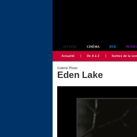
Simplement culte
ACCUEIL
CINÉMA
DVD
PEOPL
Actualité
De A à Z
Sorties de la se
Galerie Photo
Eden Lake