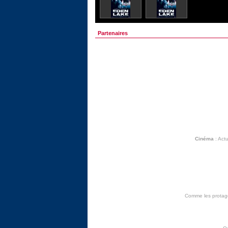
Partenaires
Cinéma
:
Actu
Comme les protagon