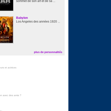
sommet de son art et de sa ...
Babylon
Los Angeles des années 1920 ...
plus de personnalités
urs et actrices
on avec des amis
?