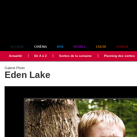
Simplement culte
ACCUEIL
CINÉMA
DVD
PEOPLE
CULTE
FORUM
Actualité
De A à Z
Sorties de la semaine
Planning des sorties
Galerie Photo
Eden Lake