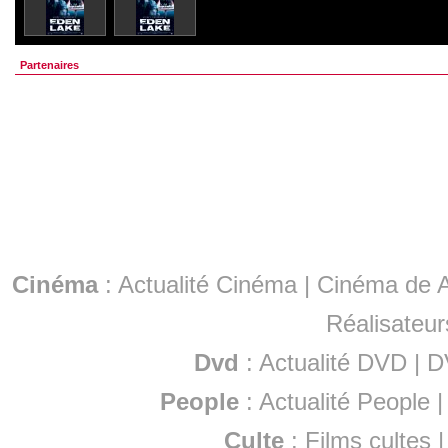
Partenaires
Cinéma
:
Actualité Cinéma
|
Cinéma de A
Réalisateur
Dvd
:
Actualité DVD
|
D
People
:
Actualité People
Culte
:
Films cultes