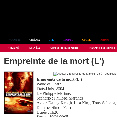
Simplement culte
ACCUEIL
CINÉMA
DVD
PEOPLE
CULTE
FORUM
Actualité
De A à Z
Sorties de la semaine
Planning des sorties
Empreinte de la mort (L')
Empreinte de la mort (L')
Wake of Death
États-Unis, 2004
De
Philippe Martinez
Scénario :
Philippe Martinez
Avec :
Danny Keogh
,
Lisa King
,
Tony Schiena
Damme
,
Simon Yam
Durée : 1h26
Sortie : 19/01/2005