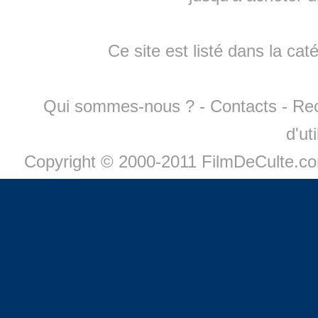
Ce site est listé dans la cat
Qui sommes-nous ?
-
Contacts
-
Re
d'ut
Copyright © 2000-2011 FilmDeCulte.c