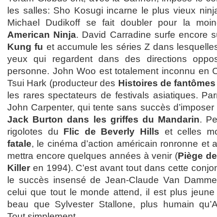
les salles: Sho Kosugi incarne le plus vieux nin
Michael Dudikoff se fait doubler pour la mo
American Ninja
. David Carradine surfe encore s
Kung fu
et accumule les séries Z dans lesquelle
yeux qui regardent dans des directions oppo
personne. John Woo est totalement inconnu en Occ
Tsui Hark (producteur des
Histoires de fantômes
les rares spectateurs de festivals asiatiques. Par
John Carpenter, qui tente sans succès d’impose
Jack Burton dans les griffes du Mandarin
. P
rigolotes du
Flic de Beverly Hills
et celles m
fatale
, le cinéma d’action américain ronronne et a
mettra encore quelques années à venir (
Piège de 
Killer
en 1994). C’est avant tout dans cette conjon
le succès insensé de Jean-Claude Van Damme.
celui que tout le monde attend, il est plus jeun
beau que Sylvester Stallone, plus humain qu’
Tout simplement.