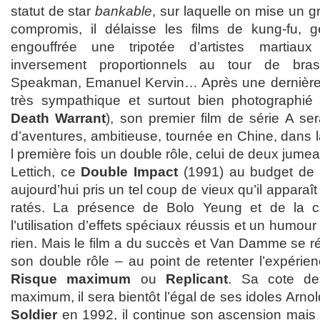
statut de star
bankable
, sur laquelle on mise un g
compromis, il délaisse les films de kung-fu, g
engouffrée une tripotée d’artistes martiaux
inversement proportionnels au tour de bras:
Speakman, Emanuel Kervin… Après une dernièr
très sympathique et surtout bien photographi
Death Warrant
), son premier film de série A 
d’aventures, ambitieuse, tournée en Chine, dans la
l première fois un double rôle, celui de deux jume
Lettich, ce
Double Impact
(1991) au budget de 2
aujourd’hui pris un tel coup de vieux qu’il appara
ratés. La présence de Bolo Yeung et de la cu
l’utilisation d’effets spéciaux réussis et un humou
rien. Mais le film a du succès et Van Damme se rév
son double rôle – au point de retenter l’expérie
Risque maximum
ou
Replicant
. Sa cote de
maximum, il sera bientôt l’égal de ses idoles Arno
Soldier
en 1992, il continue son ascension mais s