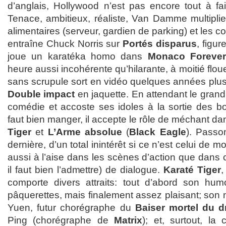
d’anglais, Hollywood n’est pas encore tout à fait
Tenace, ambitieux, réaliste, Van Damme multiplie
alimentaires (serveur, gardien de parking) et les co
entraîne Chuck Norris sur
Portés disparus
, figu
joue un karatéka homo dans
Monaco Foreve
heure aussi incohérente qu’hilarante, à moitié flo
sans scrupule sort en vidéo quelques années plus
Double impact
en jaquette. En attendant le grand j
comédie et accoste ses idoles à la sortie des boî
faut bien manger, il accepte le rôle de méchant da
Tiger
et
L’Arme absolue
(
Black Eagle
). Passo
dernière, d’un total inintérêt si ce n’est celui de 
aussi à l’aise dans les scènes d’action que dans
il faut bien l’admettre) de dialogue.
Karaté Tiger
,
comporte divers attraits: tout d’abord son hum
pâquerettes, mais finalement assez plaisant; son
Yuen, futur chorégraphe du
Baiser mortel du 
Ping (chorégraphe de
Matrix
); et, surtout, la