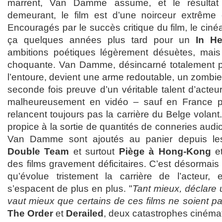
marrent, Van Damme assume, et le résultat 
demeurant, le film est d’une noirceur extrême 
Encouragés par le succès critique du film, le cinéa
ça quelques années plus tard pour un
In He
ambitions poétiques légèrement désuètes, mais à
choquante. Van Damme, désincarné totalement par
l’entoure, devient une arme redoutable, un zombie e
seconde fois preuve d’un véritable talent d’acteur
malheureusement en vidéo – sauf en France p
relancent toujours pas la carrière du Belge vola
propice à la sortie de quantités de conneries audiov
Van Damme sont ajoutés au panier depuis le
Double Team
et surtout
Piège à Hong-Kong
e
des films gravement déficitaires. C’est désormai
qu’évolue tristement la carrière de l’acteur, 
s’espacent de plus en plus. "
Tant mieux, déclare 
vaut mieux que certains de ces films ne soient p
The Order
et
Derailed
, deux catastrophes cinéma