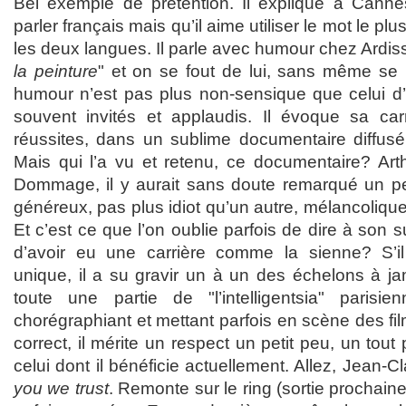
Bel exemple de prétention. Il explique à Cannes 
parler français mais qu’il aime utiliser le mot le plu
les deux langues. Il parle avec humour chez Ardis
la peinture
" et on se fout de lui, sans même se
humour n’est pas plus non-sensique que celui d’
souvent invités et applaudis. Il évoque sa car
réussites, dans un sublime documentaire diffu
Mais qui l’a vu et retenu, ce documentaire? Ar
Dommage, il y aurait sans doute remarqué un p
généreux, pas plus idiot qu’un autre, mélancolique,
Et c’est ce que l’on oublie parfois de dire à son s
d’avoir eu une carrière comme la sienne? S’i
unique, il a su gravir un à un des échelons à ja
toute une partie de "l’intelligentsia" parisie
chorégraphiant et mettant parfois en scène des fi
correct, il mérite un respect un petit peu, un tout
celui dont il bénéficie actuellement. Allez, Jean-C
you we trust
. Remonte sur le ring (sortie prochaine