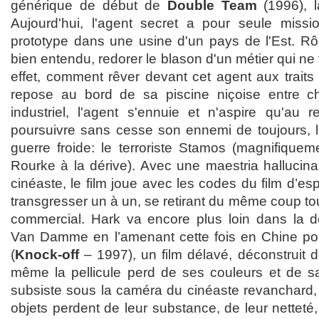
générique de début de
Double Team
(1996), la
Aujourd'hui, l'agent secret a pour seule miss
prototype dans une usine d'un pays de l'Est. Rôl
bien entendu, redorer le blason d'un métier qui ne f
effet, comment rêver devant cet agent aux trai
repose au bord de sa piscine niçoise entre 
industriel, l'agent s'ennuie et n'aspire qu'au r
poursuivre sans cesse son ennemi de toujours, lu
guerre froide: le terroriste Stamos (magnifique
Rourke à la dérive). Avec une maestria hallucin
cinéaste, le film joue avec les codes du film d’e
transgresser un à un, se retirant du même coup tou
commercial. Hark va encore plus loin dans la d
Van Damme en l’amenant cette fois en Chine p
(
Knock-off
– 1997), un film délavé, déconstruit de
même la pellicule perd de ses couleurs et de sa
subsiste sous la caméra du cinéaste revanchard,
objets perdent de leur substance, de leur netteté,